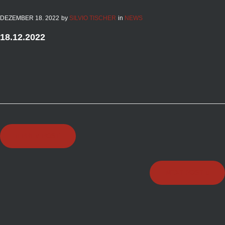
DEZEMBER
18
. 2022
by
SILVIO TISCHER
in
NEWS
18.12.2022
Beitragsnavigation
PREV POST
NEXT POST