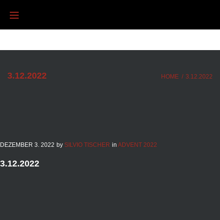
Skip
to
content
3.12.2022
HOME
/
3.12.2022
DEZEMBER
3
. 2022
by
SILVIO TISCHER
in
ADVENT 2022
3.12.2022