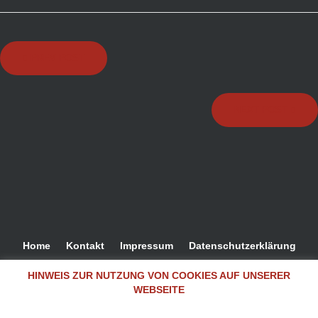
Beitragsnavigation
PREV POST
NEXT POST
Home
Kontakt
Impressum
Datenschutzerklärung
Widerruf
AGB
HINWEIS ZUR NUTZUNG VON COOKIES AUF UNSERER
WEBSEITE
Dealer Shopping Center Copyright © 2026