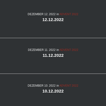
Autor:
DEZEMBER
12
. 2022
in
ADVENT 2022
12.12.2022
Silvio
Tischer
DEZEMBER
11
. 2022
in
ADVENT 2022
11.12.2022
DEZEMBER
10
. 2022
in
ADVENT 2022
10.12.2022