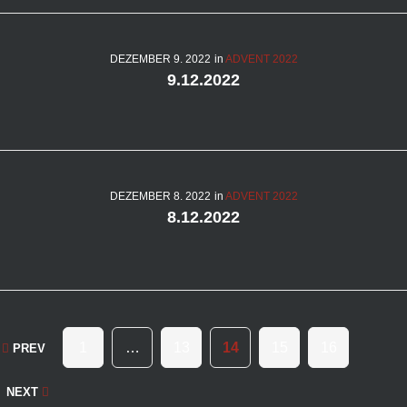
DEZEMBER
9
. 2022
in
ADVENT 2022
9.12.2022
DEZEMBER
8
. 2022
in
ADVENT 2022
8.12.2022
Seitennummerierung
1
…
13
14
15
16
PREV
der
Beiträge
NEXT