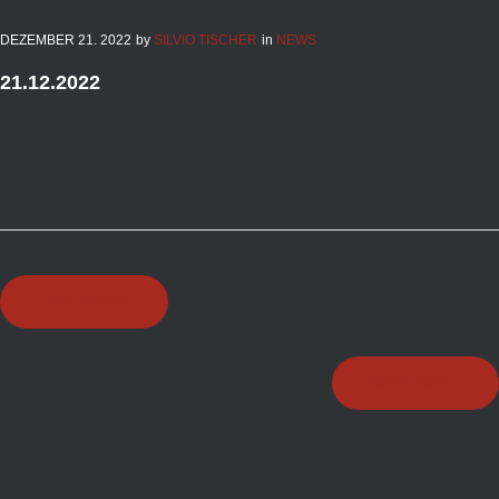
DEZEMBER
21
. 2022
by
SILVIO TISCHER
in
NEWS
21.12.2022
Beitragsnavigation
PREV POST
NEXT POST