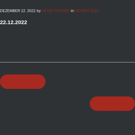
DEZEMBER
22
. 2022
by
SILVIO TISCHER
in
ADVENT 2022
22.12.2022
Beitragsnavigation
PREV POST
NEXT POST