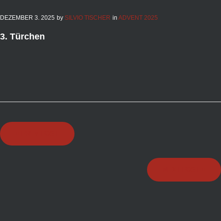
DEZEMBER
3
. 2025
by
SILVIO TISCHER
in
ADVENT 2025
3. Türchen
Beitragsnavigation
PREV POST
NEXT POST