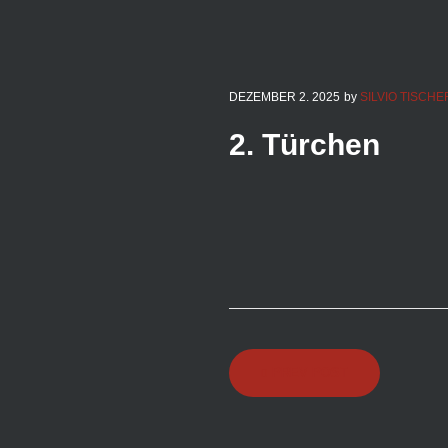
DEZEMBER
2
. 2025
by
SILVIO TISCHE
2. Türchen
Beitragsnaviga
PREV POST