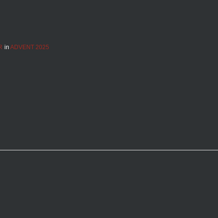
R
in
ADVENT 2025
tion